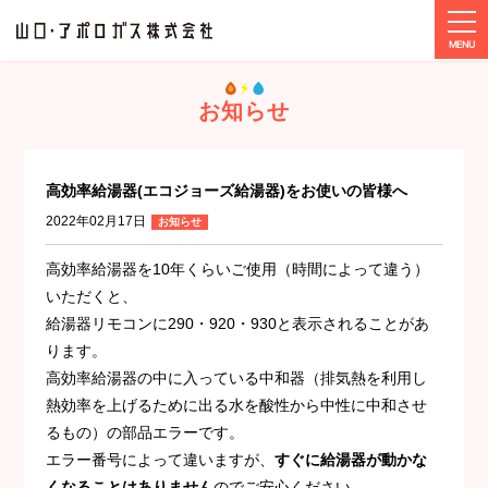
tog
ホーム
お知らせ
高効率給湯器(エコジョーズ給湯器)をお使いの皆様へ
お知らせ
高効率給湯器(エコジョーズ給湯器)をお使いの皆様へ
2022年02月17日
お知らせ
高効率給湯器を10年くらいご使用（時間によって違う）
いただくと、
給湯器リモコンに290・920・930と表示されることがあ
ります。
高効率給湯器の中に入っている中和器（排気熱を利用し
熱効率を上げるために出る水を酸性から中性に中和させ
るもの）の部品エラーです。
エラー番号によって違いますが、
すぐに給湯器が動かな
くなることはありません
のでご安心ください。