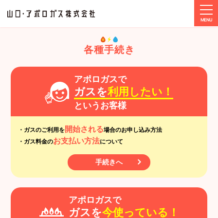
tog
ホーム
各種手続き
各種手続き
アポロガスで
ガスを
利用したい！
というお客様
開始される
・ガスのご利用を
場合のお申し込み方法
お支払い方法
・ガス料金の
について
手続きへ
アポロガスで
ガスを
今使っている！