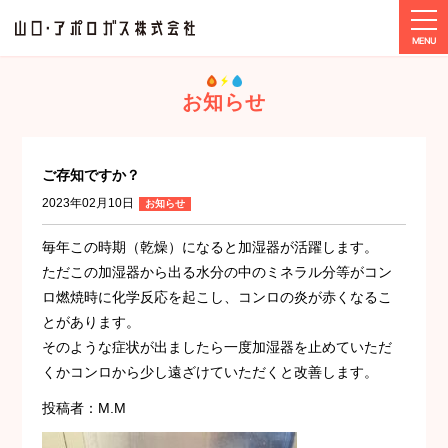
tog
ホーム
お知らせ
ご存知ですか？
お知らせ
ご存知ですか？
2023年02月10日
お知らせ
毎年この時期（乾燥）になると加湿器が活躍します。
ただこの加湿器から出る水分の中のミネラル分等がコン
ロ燃焼時に化学反応を起こし、コンロの炎が赤くなるこ
とがあります。
そのような症状が出ましたら一度加湿器を止めていただ
くかコンロから少し遠ざけていただくと改善します。
投稿者：M.M