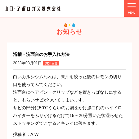
tog
ホーム
お知らせ
浴槽・洗面台のお手入れ方法
お知らせ
浴槽・洗面台のお手入れ方法
2023年03月01日
お知らせ
白いカルシウム汚れは、果汁を絞った後のレモンの切り
口を使ってみてください。
洗面台にヘアピン・クリップなどを置きっぱなしにする
と、もらいサビがついてしまいます。
サビの部分に50℃くらいのお湯をかけ漂白剤のハイドロ
ハイターをふりかけるだけで15～20分置いた後湿らせた
ストッキングでこするとキレイに落ちます。
投稿者：A.W