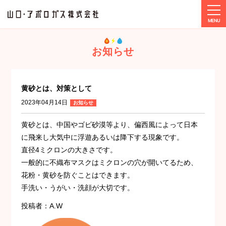
tog
ホーム
お知らせ
黄砂とは、対策として
お知らせ
黄砂とは、対策として
2023年04月14日
お知らせ
黄砂とは、中国やゴビ砂漠等より、偏西風によって日本
に飛来し大気中に浮遊あるいは降下する現象です。
直径4ミクロンの大きさです。
一般的に不織布マスクはミクロンの穴が開いてるため、
花粉・黄砂を防ぐことはできます。
手洗い・うがい・洗顔が大切です。
投稿者：A.W