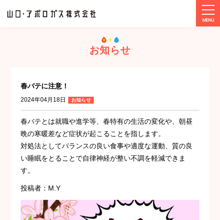
tog
ホーム
お知らせ
春バテに注意！
お知らせ
春バテに注意！
2024年04月18日
お知らせ
春バテとは就職や進学等、春特有の生活の変化や、朝昼
晩の寒暖差など症状が起こることを指します。
対処法としてバランスの良い食事や適度な運動、質の良
い睡眠をとることで自律神経が整い不調を軽減できま
す。
投稿者：M.Y