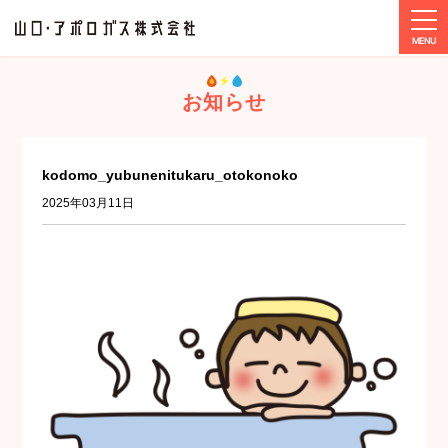
tog
ホーム
メディア
kodomo_yubunenitukaru_otokonoko
お知らせ
kodomo_yubunenitukaru_otokonoko
2025年03月11日