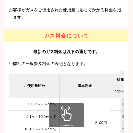
お客様がガスをご使用された使用量に応じてかかる料金を指
します。
ガス料金について
最新のガス料金は以下の通りです。
※弊社の一般普及料金の表記となります。
従量料金
ご使用量区分
基本料金
2024年7月
0.0㎥～5.0㎥まで
666円
5.1㎥～10.0㎥まで
636円
2100円
scrollable
10.1㎥～20.0㎥まで
566円