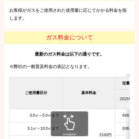
お客様がガスをご使用された使用量に応じてかかる料金を指
します。
ガス料金について
最新のガス料金は以下の通りです。
※弊社の一般普及料金の表記となります。
従量料金
ご使用量区分
基本料金
2025年9月
0.0㎥～5.0㎥まで
666.81円
5.1㎥～10.0㎥まで
636.81円
scrollable
2100円