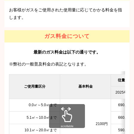
お客様がガスをご使用された使用量に応じてかかる料金を指
します。
ガス料金について
最新のガス料金は以下の通りです。
※弊社の一般普及料金の表記となります。
従量料金
ご使用量区分
基本料金
2025年4月
0.0㎥～5.0㎥まで
690.81円
5.1㎥～10.0㎥まで
660.81円
2100円
scrollable
10.1㎥～20.0㎥まで
590.81円