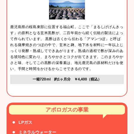
鹿児島県の桜島東部に位置する福山町。ここで「まるしげげんきっ
す」の原料となる玄米黒酢が、二百年前から続く伝統の製法によっ
て作られています。 黒酢は古くから伝わる「アマンつぼ」と呼ば
れる薩摩焼きのつぼの中で、玄米と麹、地下水を材料に一年以上じ
っくり発酵・熟成してできあがります。熟成の過程で酢が深みのあ
る琥珀色に変わり、まろやかさとコクが出てきます。このまろやか
さと味、そしてこの黒酢の栄養素は、地元鹿児島の原材料だけを使
い、手間と時間をかけるからこそできるのです。
一箱720ｍl 約1ヶ月分 ￥4,400（税込）
アポロガスの事業
LPガス
ミネラルウォーター