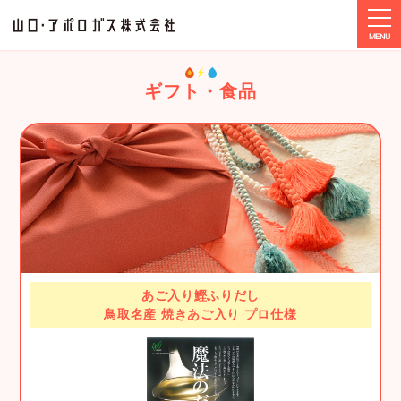
tog
ホーム
事業紹介
ギフト・食品
ギフト・食品
あご入り鰹ふりだし
鳥取名産 焼きあご入り プロ仕様