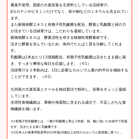
農薬不使用。国産の大麦若葉を主原料としている活緑青汁。
βカロテンやビタミンだけでなく、鉄や銅などのミネラルも含まれてい
ます。
また穀物発酵エキスと有胞子性乳酸菌を配合。酵素と乳酸菌と緑の力
が活きている活緑青汁は、こだわりを凝縮しています。
穀物発酵エキスは、酵素活性を有する植物性発酵素材です。
活きた酵素を含んでいるため、体内でたんぱく質を分解してくれま
す。
乳酸菌は1本あたり1.5億個配合。有胞子性乳酸菌は活きたまま腸に届
き、すっきり爽快な毎日を応援します。（※1）
活緑青汁を２本飲めば、1日に必要なカルシウム量の約半分を補給する
ことができます。（※2）
九州産の大麦若葉とケールを独自製法で粉砕し、栄養をギュッと凝縮
しています。
水溶性食物繊維は、果物や海藻類に含まれる成分で、不足しがちな食
物繊維を補います。
※1有胞子性乳酸菌とは、一般の乳酸菌と異なり乾燥、熱、酸に強いため途中で死滅
せず、活きたまま届く乳酸菌です。
※2日本人の食事摂取基準2015年版18歳以上女性のカルシウム推奨量に基づく。