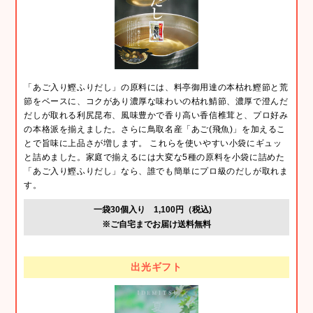
「あご入り鰹ふりだし」の原料には、料亭御用達の本枯れ鰹節と荒
節をベースに、コクがあり濃厚な味わいの枯れ鯖節、濃厚で澄んだ
だしが取れる利尻昆布、風味豊かで香り高い香信椎茸と、プロ好み
の本格派を揃えました。さらに鳥取名産「あご(飛魚)」を加えるこ
とで旨味に上品さが増します。 これらを使いやすい小袋にギュッ
と詰めました。家庭で揃えるには大変な5種の原料を小袋に詰めた
「あご入り鰹ふりだし」なら、誰でも簡単にプロ級のだしが取れま
す。
一袋30個入り 1,100円（税込)
※ご自宅までお届け送料無料
出光ギフト