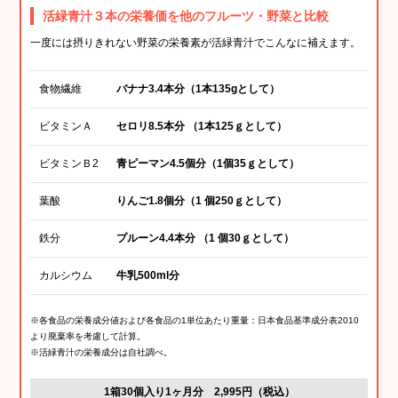
活緑青汁３本の栄養価を他のフルーツ・野菜と比較
一度には摂りきれない野菜の栄養素が活緑青汁でこんなに補えます。
食物繊維
バナナ3.4本分（1本135gとして）
ビタミンＡ
セロリ8.5本分 （1本125ｇとして）
ビタミンＢ2
青ピーマン4.5個分（1個35ｇとして）
葉酸
りんご1.8個分（1 個250ｇとして）
鉄分
プルーン4.4本分 （1 個30ｇとして）
カルシウム
牛乳500ml分
※各食品の栄養成分値および各食品の1単位あたり重量：日本食品基準成分表2010
より廃棄率を考慮して計算。
※活緑青汁の栄養成分は自社調べ。
1箱30個入り1ヶ月分 2,995円（税込）