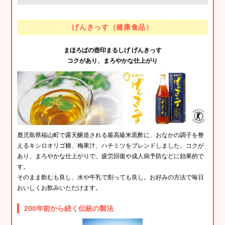
げんきっす（健康食品）
まほろばの壺印まるしげ げんきっす
コクがあり、まろやかな仕上がり
鹿児島県福山町で露天醸造される最高級米黒酢に、おなかの調子を整
えるキシロオリゴ糖、梅果汁、ハチミツをブレンドしました。コクが
あり、まろやかな仕上がりで、疲労回復や成人病予防などに効果的で
す。
そのまま飲むも良し、水や牛乳で割っても良し。お好みの方法で毎日
おいしくお飲みいただけます。
200年前から続く伝統の製法